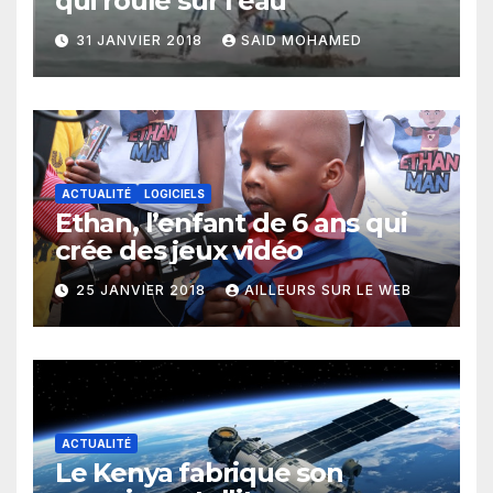
qui roule sur l’eau
31 JANVIER 2018
SAID MOHAMED
ACTUALITÉ
LOGICIELS
Ethan, l’enfant de 6 ans qui
crée des jeux vidéo
25 JANVIER 2018
AILLEURS SUR LE WEB
ACTUALITÉ
Le Kenya fabrique son