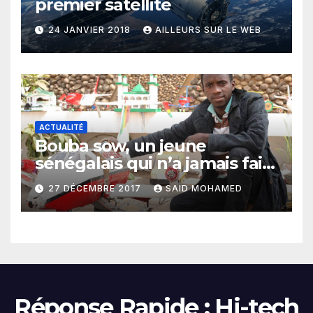
premier satellite
24 JANVIER 2018
AILLEURS SUR LE WEB
ACTUALITÉ
Bouba sow, un jeune
sénégalais qui n’a jamais fait
l’école, a réussi à créer un
27 DÉCEMBRE 2017
SAID MOHAMED
avion
Réponse Rapide : Hi-tech