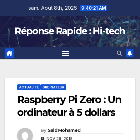
Skip
sam. Août 8th, 2026
9:40:22 AM
to
content
Réponse Rapide : Hi-tech
ACTUALITÉ
ORDINATEUR
Raspberry Pi Zero : Un
ordinateur à 5 dollars
By
Said Mohamed
NOV 26, 2015